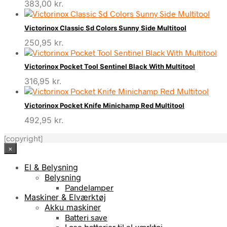
383,00
kr.
Victorinox Classic Sd Colors Sunny Side Multitool
250,95
kr.
Victorinox Pocket Tool Sentinel Black With Multitool
316,95
kr.
Victorinox Pocket Knife Minichamp Red Multitool
492,95
kr.
[copyright]
×
El & Belysning
Belysning
Pandelamper
Maskiner & Elværktøj
Akku maskiner
Batteri save
Løse batterier til el-værktøj