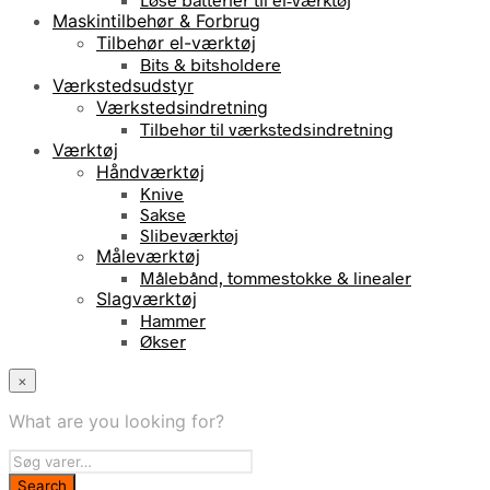
Maskintilbehør & Forbrug
Tilbehør el-værktøj
Bits & bitsholdere
Værkstedsudstyr
Værkstedsindretning
Tilbehør til værkstedsindretning
Værktøj
Håndværktøj
Knive
Sakse
Slibeværktøj
Måleværktøj
Målebånd, tommestokke & linealer
Slagværktøj
Hammer
Økser
×
What are you looking for?