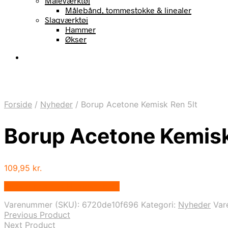
Måleværktøj
Målebånd, tommestokke & linealer
Slagværktøj
Hammer
Økser
Forside
/
Nyheder
/
Borup Acetone Kemisk Ren 5lt
Borup Acetone Kemisk
109,95
kr.
Bedste pris hos Homeshop.dk
Varenummer (SKU):
6720de10f696
Kategori:
Nyheder
Var
Previous Product
Next Product