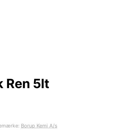
 Ren 5lt
emærke:
Borup Kemi A/s