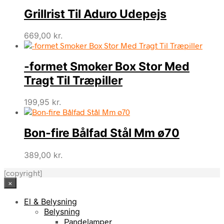
Grillrist Til Aduro Udepejs
669,00
kr.
-formet Smoker Box Stor Med
Tragt Til Træpiller
199,95
kr.
Bon-fire Bålfad Stål Mm ø70
389,00
kr.
[copyright]
×
El & Belysning
Belysning
Pandelamper