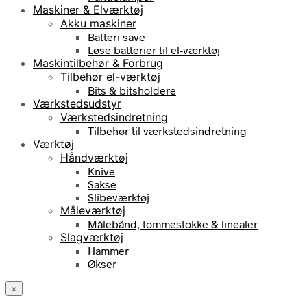
Maskiner & Elværktøj
Akku maskiner
Batteri save
Løse batterier til el-værktøj
Maskintilbehør & Forbrug
Tilbehør el-værktøj
Bits & bitsholdere
Værkstedsudstyr
Værkstedsindretning
Tilbehør til værkstedsindretning
Værktøj
Håndværktøj
Knive
Sakse
Slibeværktøj
Måleværktøj
Målebånd, tommestokke & linealer
Slagværktøj
Hammer
Økser
×