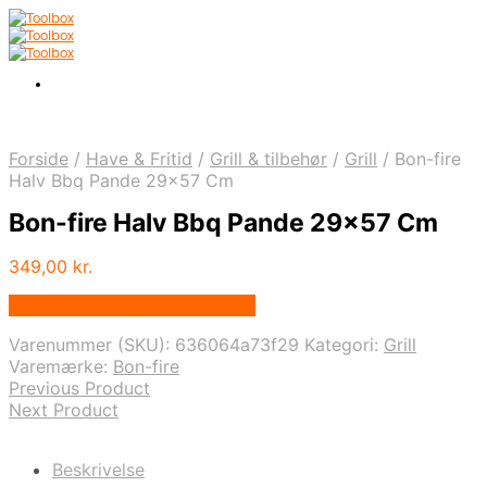
Forside
/
Have & Fritid
/
Grill & tilbehør
/
Grill
/
Bon-fire
Halv Bbq Pande 29×57 Cm
Bon-fire Halv Bbq Pande 29×57 Cm
349,00
kr.
Bedste pris hos Homeshop.dk
Varenummer (SKU):
636064a73f29
Kategori:
Grill
Varemærke:
Bon-fire
Previous Product
Next Product
Beskrivelse