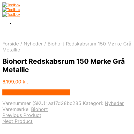
Forside
/
Nyheder
/
Biohort Redskabsrum 150 Mørke Grå
Metallic
Biohort Redskabsrum 150 Mørke Grå
Metallic
6.199,00
kr.
Bedste pris hos Homeshop.dk
Varenummer (SKU):
aa17d28bc285
Kategori:
Nyheder
Varemærke:
Biohort
Previous Product
Next Product