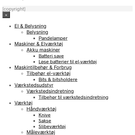
[copyright]
×
El & Belysning
Belysning
Pandelamper
Maskiner & Elværktøj
Akku maskiner
Batteri save
Løse batterier til el-værktøj
Maskintilbehør & Forbrug
Tilbehør el-værktøj
Bits & bitsholdere
Værkstedsudstyr
Værkstedsindretning
Tilbehør til værkstedsindretning
Værktøj
Håndværktøj
Knive
Sakse
Slibeværktøj
Måleværktøj