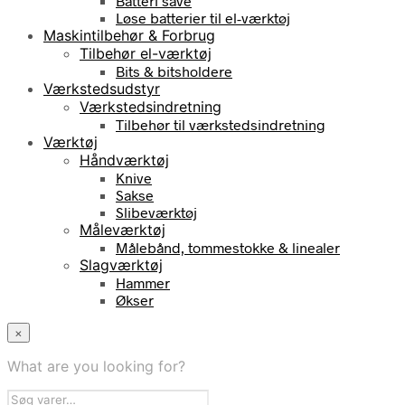
Batteri save
Løse batterier til el-værktøj
Maskintilbehør & Forbrug
Tilbehør el-værktøj
Bits & bitsholdere
Værkstedsudstyr
Værkstedsindretning
Tilbehør til værkstedsindretning
Værktøj
Håndværktøj
Knive
Sakse
Slibeværktøj
Måleværktøj
Målebånd, tommestokke & linealer
Slagværktøj
Hammer
Økser
×
What are you looking for?