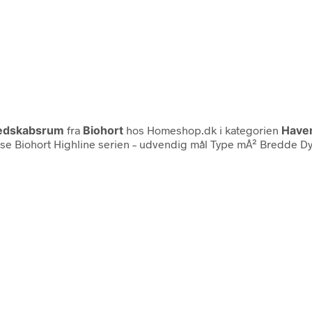
 Redskabsrum
fra
Biohort
hos Homeshop.dk i kategorien
Haven
else Biohort Highline serien – udvendig mål Type mÂ² Bredde 