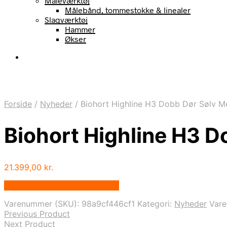
Måleværktøj
Målebånd, tommestokke & linealer
Slagværktøj
Hammer
Økser
Forside
/
Nyheder
/
Biohort Highline H3 Dobb Dør Sølv M
Biohort Highline H3 
21.399,00
kr.
Bedste pris hos Homeshop.dk
Varenummer (SKU):
98a9cf446cf1
Kategori:
Nyheder
Var
Previous Product
Next Product