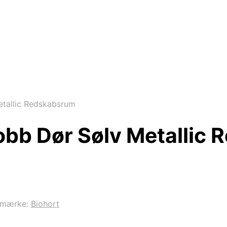
etallic Redskabsrum
Dobb Dør Sølv Metallic
emærke:
Biohort