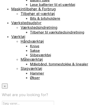
Løse batterier til el-værktøj
Maskintilbehør & Forbrug
Tilbehør el-værktøj
Bits & bitsholdere
Værkstedsudstyr
Værkstedsindretning
Tilbehør til værkstedsindretning
Værktøj
Håndværktøj
Knive
Sakse
Slibeværktøj
Måleværktøj
Målebånd, tommestokke & linealer
Slagværktøj
Hammer
Økser
×
What are you looking for?