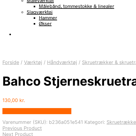
Måleværktøj
Målebånd, tommestokke & linealer
Slagværktøj
Hammer
Økser
Forside
/
Værktøj
/
Håndværktøj
/
Skruetrækker & skruet
Bahco Stjerneskruet
130,00
kr.
Bedste pris hos Homeshop.dk
Varenummer (SKU):
b236a051e541
Kategori:
Skruetrække
Previous Product
Next Product