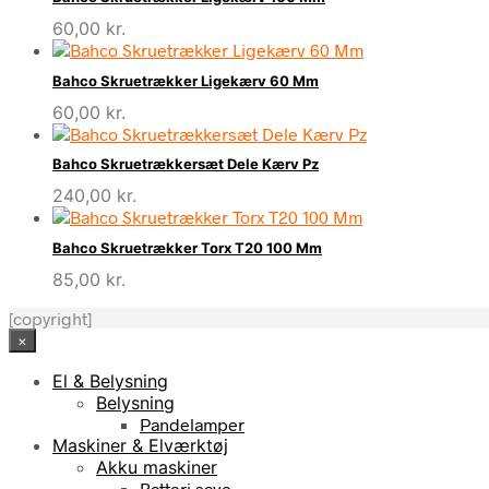
60,00
kr.
Bahco Skruetrækker Ligekærv 60 Mm
60,00
kr.
Bahco Skruetrækkersæt Dele Kærv Pz
240,00
kr.
Bahco Skruetrækker Torx T20 100 Mm
85,00
kr.
[copyright]
×
El & Belysning
Belysning
Pandelamper
Maskiner & Elværktøj
Akku maskiner
Batteri save