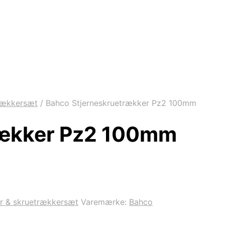
rækkersæt
/
Bahco Stjerneskruetrækker Pz2 100mm
rækker Pz2 100mm
r & skruetrækkersæt
Varemærke:
Bahco