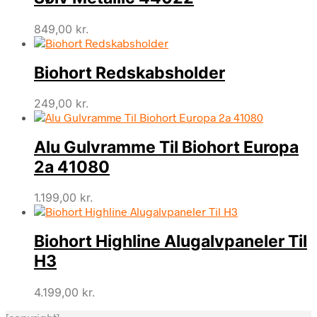
849,00
kr.
Biohort Redskabsholder
249,00
kr.
Alu Gulvramme Til Biohort Europa
2a 41080
1.199,00
kr.
Biohort Highline Alugalvpaneler Til
H3
4.199,00
kr.