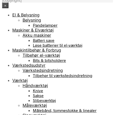
[copyright]
×
El & Belysning
Belysning
Pandelamper
Maskiner & Elværktøj
Akku maskiner
Batteri save
Løse batterier til el-værktøj
Maskintilbehør & Forbrug
Tilbehør el-værktøj
Bits & bitsholdere
Værkstedsudstyr
Værkstedsindretning
Tilbehør til værkstedsindretning
Værktøj
Håndværktøj
Knive
Sakse
Slibeværktøj
Måleværktøj
Målebånd, tommestokke & linealer