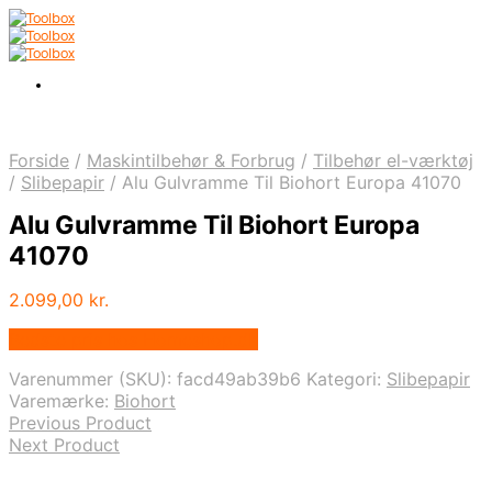
Forside
/
Maskintilbehør & Forbrug
/
Tilbehør el-værktøj
/
Slibepapir
/
Alu Gulvramme Til Biohort Europa 41070
Alu Gulvramme Til Biohort Europa
41070
2.099,00
kr.
Bedste pris hos Homeshop.dk
Varenummer (SKU):
facd49ab39b6
Kategori:
Slibepapir
Varemærke:
Biohort
Previous Product
Next Product