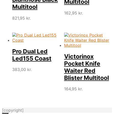
Multitool
Multitool
162,95
kr.
821,95
kr.
Pro Dual Led
Victorinox
Led155 Coast
Pocket Knife
383,00
kr.
Waiter Red
Blister Multitool
164,95
kr.
[copyright]