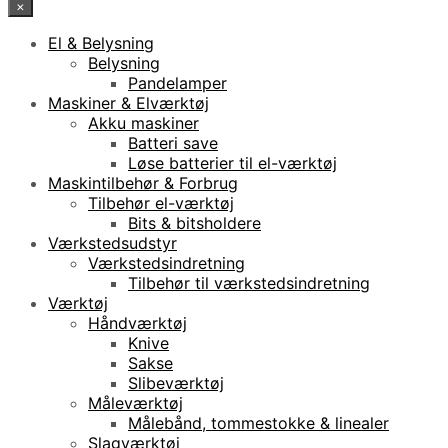
×
El & Belysning
Belysning
Pandelamper
Maskiner & Elværktøj
Akku maskiner
Batteri save
Løse batterier til el-værktøj
Maskintilbehør & Forbrug
Tilbehør el-værktøj
Bits & bitsholdere
Værkstedsudstyr
Værkstedsindretning
Tilbehør til værkstedsindretning
Værktøj
Håndværktøj
Knive
Sakse
Slibeværktøj
Måleværktøj
Målebånd, tommestokke & linealer
Slagværktøj