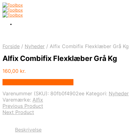
Forside
/
Nyheder
/
Alfix Combifix Flexklæber Grå Kg
Alfix Combifix Flexklæber Grå Kg
160,00
kr.
Bedste pris hos Homeshop.dk
Varenummer (SKU):
80fb0f4902ee
Kategori:
Nyheder
Varemærke:
Alfix
Previous Product
Next Product
Beskrivelse