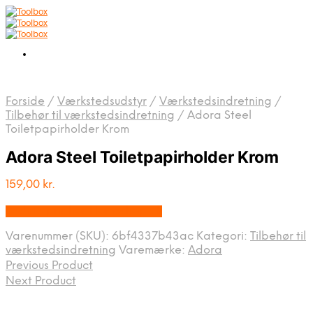
Forside
/
Værkstedsudstyr
/
Værkstedsindretning
/
Tilbehør til værkstedsindretning
/
Adora Steel
Toiletpapirholder Krom
Adora Steel Toiletpapirholder Krom
159,00
kr.
Bedste pris hos Homeshop.dk
Varenummer (SKU):
6bf4337b43ac
Kategori:
Tilbehør til
værkstedsindretning
Varemærke:
Adora
Previous Product
Next Product