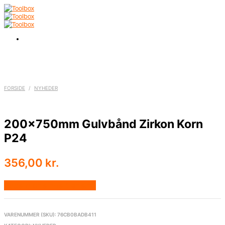
FORSIDE
/
NYHEDER
200x750mm Gulvbånd Zirkon Korn
P24
356,00
kr.
Bedste pris hos Carls.nu
VARENUMMER (SKU):
76CB0BADB411