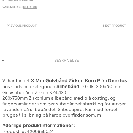
KATEGORI:
NYHEDER
VAREMÆRKE:
DEERFOS
PREVIOUS PRODUCT
NEXT PRODUCT
BESKRIVELSE
Vi har fundet
X Mm Gulvbånd Zirkon Korn P
fra
Deerfos
hos Carls.nu i kategorien
Slibebånd
. 10 stk. 200x750mm
Gulvslibebånd Zirkon K24-120
200x750mm Zirkonium slibebånd med blå coating, og
fingersamlinger som gør slibebåndet stærkt og forlænger
levetiden på slibebåndet. Slibepapiret kan med fordel
bruges til slibning på hårde overflader som, m
Yderlige produktinformationer:
Produkt id: 4200659024