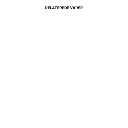
RELATEREDE VARER
492,95
kr.
279,00
kr.
259,00
kr.