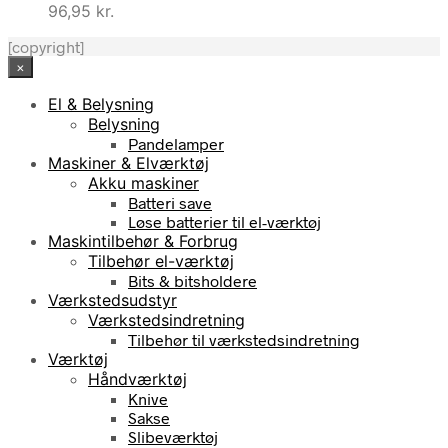
96,95
kr.
[copyright]
×
El & Belysning
Belysning
Pandelamper
Maskiner & Elværktøj
Akku maskiner
Batteri save
Løse batterier til el-værktøj
Maskintilbehør & Forbrug
Tilbehør el-værktøj
Bits & bitsholdere
Værkstedsudstyr
Værkstedsindretning
Tilbehør til værkstedsindretning
Værktøj
Håndværktøj
Knive
Sakse
Slibeværktøj