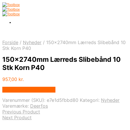
Forside
/
Nyheder
/
150x2740mm Lærreds Slibebånd 10
Stk Korn P40
150x2740mm Lærreds Slibebånd 10
Stk Korn P40
957,00
kr.
Bedste pris hos Carls.nu
Varenummer (SKU):
e7e1d5fbbd80
Kategori:
Nyheder
Varemærke:
Deerfos
Previous Product
Next Product