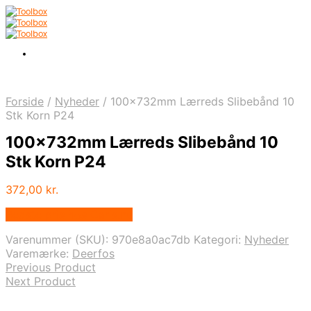
Forside
/
Nyheder
/
100x732mm Lærreds Slibebånd 10
Stk Korn P24
100x732mm Lærreds Slibebånd 10
Stk Korn P24
372,00
kr.
Bedste pris hos Carls.nu
Varenummer (SKU):
970e8a0ac7db
Kategori:
Nyheder
Varemærke:
Deerfos
Previous Product
Next Product