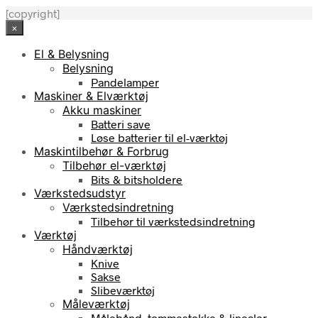
[copyright]
×
El & Belysning
Belysning
Pandelamper
Maskiner & Elværktøj
Akku maskiner
Batteri save
Løse batterier til el-værktøj
Maskintilbehør & Forbrug
Tilbehør el-værktøj
Bits & bitsholdere
Værkstedsudstyr
Værkstedsindretning
Tilbehør til værkstedsindretning
Værktøj
Håndværktøj
Knive
Sakse
Slibeværktøj
Måleværktøj
Målebånd, tommestokke & linealer