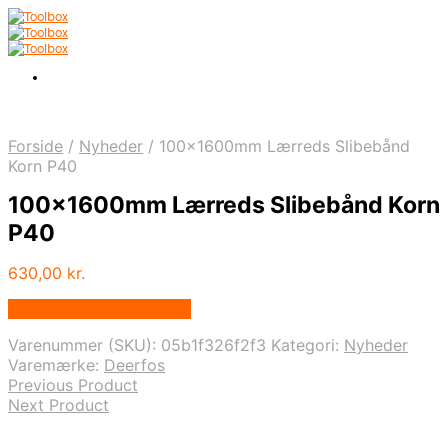
Forside
/
Nyheder
/
100x1600mm Lærreds Slibebånd
Korn P40
100x1600mm Lærreds Slibebånd Korn
P40
630,00
kr.
Bedste pris hos Carls.nu
Varenummer (SKU):
05b1f326f2f3
Kategori:
Nyheder
Varemærke:
Deerfos
Previous Product
Next Product