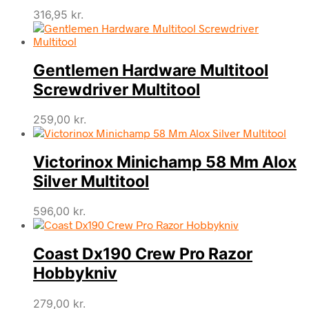
316,95
kr.
Gentlemen Hardware Multitool
Screwdriver Multitool
259,00
kr.
Victorinox Minichamp 58 Mm Alox
Silver Multitool
596,00
kr.
Coast Dx190 Crew Pro Razor
Hobbykniv
279,00
kr.