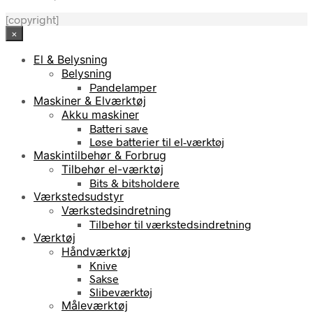
[copyright]
×
El & Belysning
Belysning
Pandelamper
Maskiner & Elværktøj
Akku maskiner
Batteri save
Løse batterier til el-værktøj
Maskintilbehør & Forbrug
Tilbehør el-værktøj
Bits & bitsholdere
Værkstedsudstyr
Værkstedsindretning
Tilbehør til værkstedsindretning
Værktøj
Håndværktøj
Knive
Sakse
Slibeværktøj
Måleværktøj